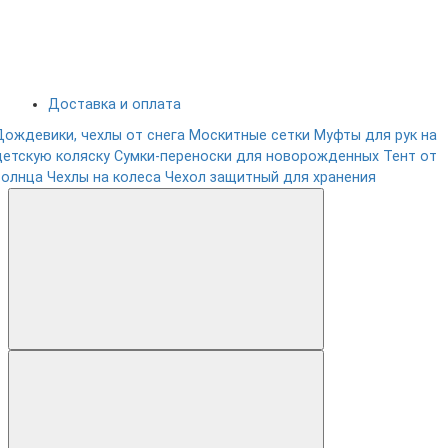
Доставка и оплата
Дождевики, чехлы от снега
Москитные сетки
Муфты для рук на
детскую коляску
Сумки-переноски для новорожденных
Тент от
солнца
Чехлы на колеса
Чехол защитный для хранения