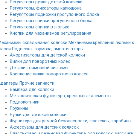
Регуляторы ручки детской коляски
Регуляторы, фиксаторы капюшона
Регуляторы подножки прогулочного блока
Регуляторы спинки прогулочного блока
Регуляторы спинки в люльке
Кнопки для механизмов регулирования
Механизмы складывания коляски
Механизмы крепления люльки к
шасси
Подвеска, тормоза, амортизаторы
Амортизаторы для детской коляски
Вилки для поворотных колес
Детали тормозной системы
Крепление вилки поворотного колеса
Адаптеры
Прочие запчасти
Бампера для коляски
Металлическая фурнитура, крепежные элементы
Подлокотники
Пружины
Ручки для детской коляски
Фурнитура для ремней безопасности, фастексы, карабины
Аксессуары для детских колясок
Пластиковая и резиновая фурнитура для колясок, заглушки