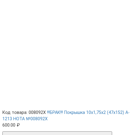
Код товара: 008092X
!!!БРАК!!! Покрышка 10х1,75х2 (47x152) A-
1213 HOTA №008092X
600.00 ₽