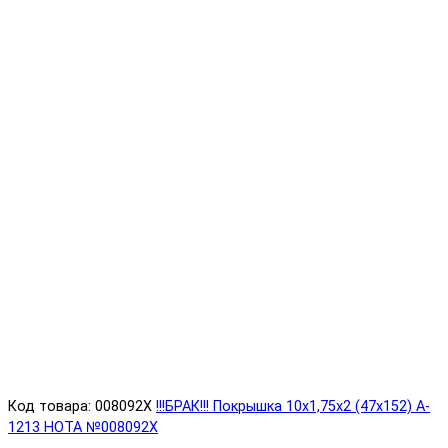
Код товара: 008092X
!!!БРАК!!! Покрышка 10х1,75х2 (47x152) A-
1213 HOTA №008092X