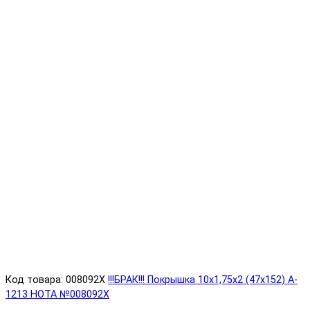
Код товара: 008092X
!!!БРАК!!! Покрышка 10х1,75х2 (47x152) A-
1213 HOTA №008092X