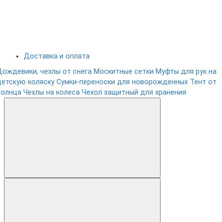
Доставка и оплата
Дождевики, чехлы от снега
Москитные сетки
Муфты для рук на
детскую коляску
Сумки-переноски для новорожденных
Тент от
солнца
Чехлы на колеса
Чехол защитный для хранения