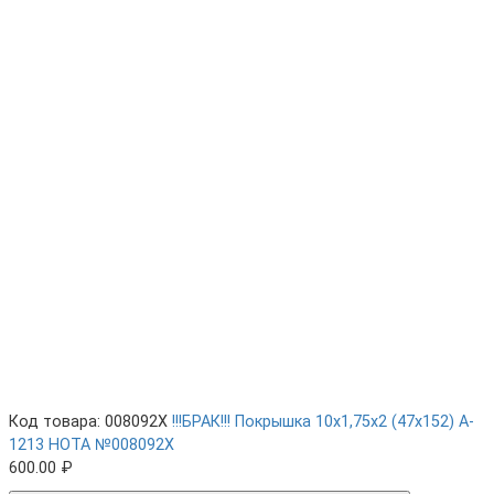
Код товара: 008092X
!!!БРАК!!! Покрышка 10х1,75х2 (47x152) A-
1213 HOTA №008092X
600.00 ₽